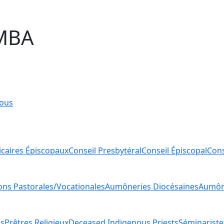
MBA
ous
icaires Épiscopaux
Conseil Presbytéral
Conseil Épiscopal
Cons
ions Pastorales/Vocationales
Aumôneries Diocésaines
Aumône
es
Prêtres Religieux
Deceased Indigenous Priests
Séminariste