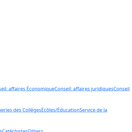
eil: affaires Économique
Conseil: affaires juridiques
Conseil
ries des Collèges
Écôles/Éducation
Service de la
s
Catéchistes
Others