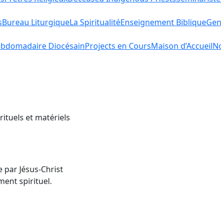
s
Bureau Liturgique
La Spiritualité
Enseignement Biblique
Gen
bdomadaire Diocésain
Projects en Cours
Maison d’Accueil
No
rituels et matériels
e par Jésus-Christ
ent spirituel.