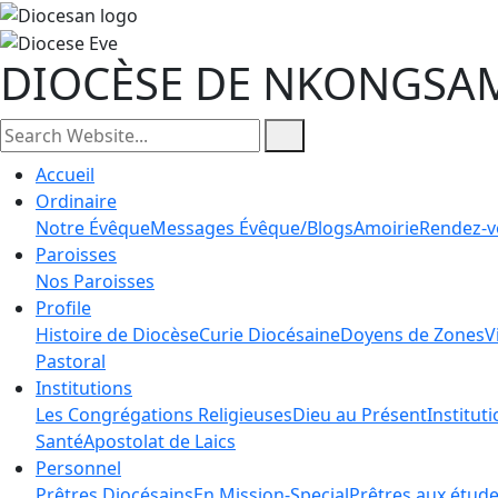
DIOCÈSE DE NKONGSA
Accueil
Ordinaire
Notre Évêque
Messages Évêque/Blogs
Amoirie
Rendez-v
Paroisses
Nos Paroisses
Profile
Histoire de Diocèse
Curie Diocésaine
Doyens de Zones
V
Pastoral
Institutions
Les Congrégations Religieuses
Dieu au Présent
Institut
Santé
Apostolat de Laics
Personnel
Prêtres Diocésains
En Mission-Special
Prêtres aux étud