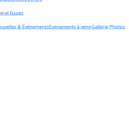
eral Issues
uvelles & Événements
Evenements à venir
Gallerie Photos