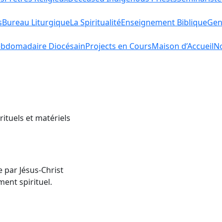
s
Bureau Liturgique
La Spiritualité
Enseignement Biblique
Gen
bdomadaire Diocésain
Projects en Cours
Maison d’Accueil
No
rituels et matériels
e par Jésus-Christ
ent spirituel.