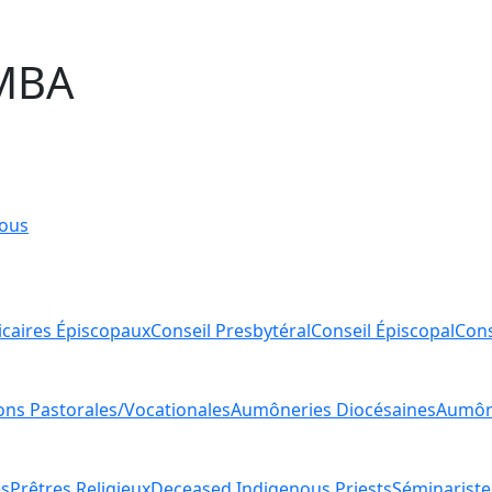
MBA
ous
icaires Épiscopaux
Conseil Presbytéral
Conseil Épiscopal
Cons
ions Pastorales/Vocationales
Aumôneries Diocésaines
Aumône
es
Prêtres Religieux
Deceased Indigenous Priests
Séminariste