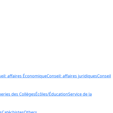
eil: affaires Économique
Conseil: affaires juridiques
Conseil
ries des Collèges
Écôles/Éducation
Service de la
s
Catéchistes
Others