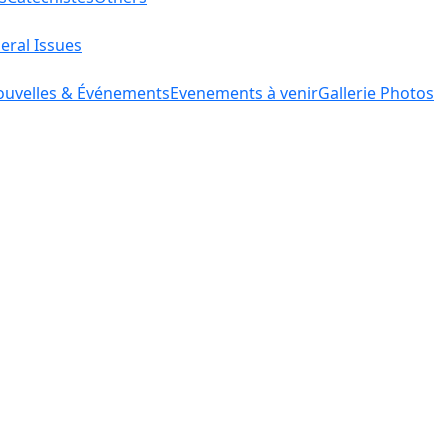
eral Issues
uvelles & Événements
Evenements à venir
Gallerie Photos