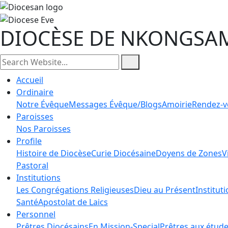
DIOCÈSE DE NKONGSA
Accueil
Ordinaire
Notre Évêque
Messages Évêque/Blogs
Amoirie
Rendez-v
Paroisses
Nos Paroisses
Profile
Histoire de Diocèse
Curie Diocésaine
Doyens de Zones
V
Pastoral
Institutions
Les Congrégations Religieuses
Dieu au Présent
Institut
Santé
Apostolat de Laics
Personnel
Prêtres Diocésains
En Mission-Special
Prêtres aux étud