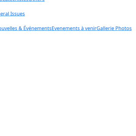
eral Issues
uvelles & Événements
Evenements à venir
Gallerie Photos