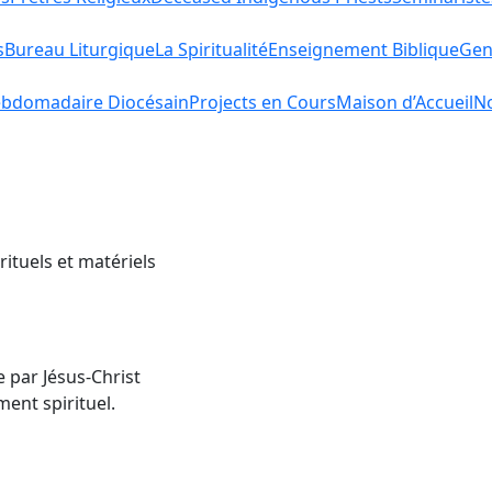
s
Bureau Liturgique
La Spiritualité
Enseignement Biblique
Gen
bdomadaire Diocésain
Projects en Cours
Maison d’Accueil
No
rituels et matériels
e par Jésus-Christ
ent spirituel.