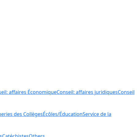
eil: affaires Économique
Conseil: affaires juridiques
Conseil
ries des Collèges
Écôles/Éducation
Service de la
s
Catéchistes
Others