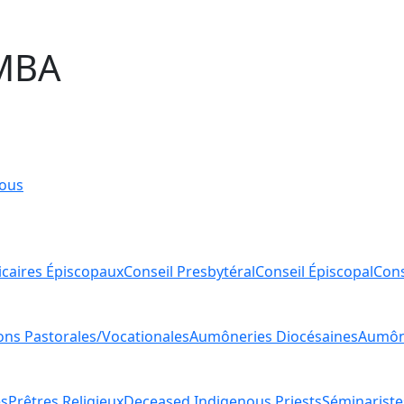
MBA
ous
icaires Épiscopaux
Conseil Presbytéral
Conseil Épiscopal
Cons
ions Pastorales/Vocationales
Aumôneries Diocésaines
Aumône
es
Prêtres Religieux
Deceased Indigenous Priests
Séminariste