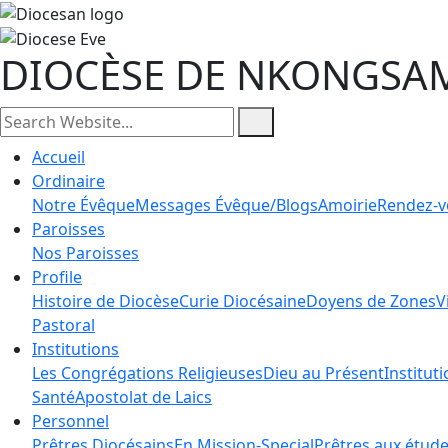
DIOCÈSE DE NKONGSA
Accueil
Ordinaire
Notre Évêque
Messages Évêque/Blogs
Amoirie
Rendez-v
Paroisses
Nos Paroisses
Profile
Histoire de Diocèse
Curie Diocésaine
Doyens de Zones
V
Pastoral
Institutions
Les Congrégations Religieuses
Dieu au Présent
Institut
Santé
Apostolat de Laics
Personnel
Prêtres Diocésains
En Mission-Special
Prêtres aux étud