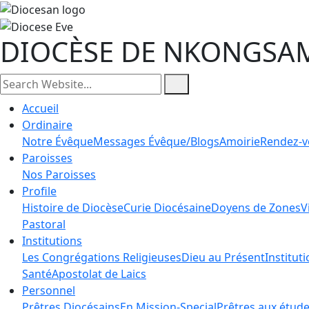
DIOCÈSE DE NKONGSA
Accueil
Ordinaire
Notre Évêque
Messages Évêque/Blogs
Amoirie
Rendez-v
Paroisses
Nos Paroisses
Profile
Histoire de Diocèse
Curie Diocésaine
Doyens de Zones
V
Pastoral
Institutions
Les Congrégations Religieuses
Dieu au Présent
Institut
Santé
Apostolat de Laics
Personnel
Prêtres Diocésains
En Mission-Special
Prêtres aux étud