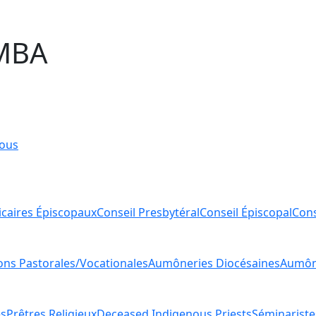
MBA
ous
icaires Épiscopaux
Conseil Presbytéral
Conseil Épiscopal
Cons
ions Pastorales/Vocationales
Aumôneries Diocésaines
Aumône
es
Prêtres Religieux
Deceased Indigenous Priests
Séminariste