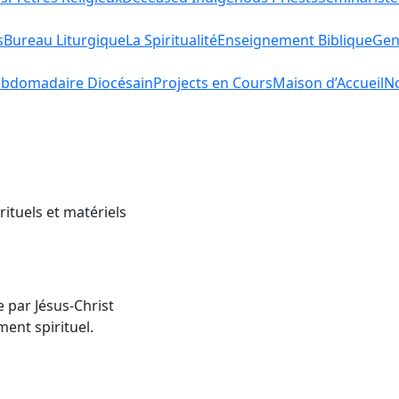
s
Bureau Liturgique
La Spiritualité
Enseignement Biblique
Gen
bdomadaire Diocésain
Projects en Cours
Maison d’Accueil
No
rituels et matériels
e par Jésus-Christ
ent spirituel.