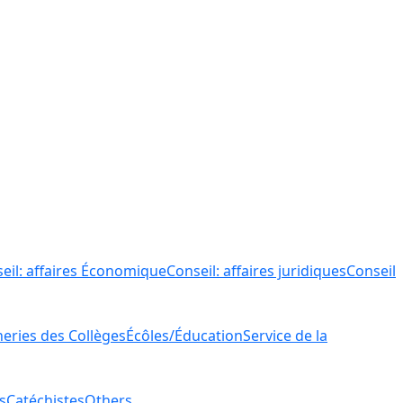
eil: affaires Économique
Conseil: affaires juridiques
Conseil
ries des Collèges
Écôles/Éducation
Service de la
s
Catéchistes
Others