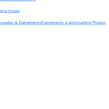
eral Issues
uvelles & Événements
Evenements à venir
Gallerie Photos