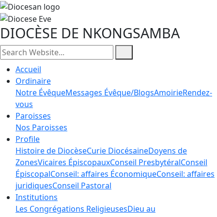
DIOCÈSE DE NKONGSAMBA
Accueil
Ordinaire
Notre Évêque
Messages Évêque/Blogs
Amoirie
Rendez-
vous
Paroisses
Nos Paroisses
Profile
Histoire de Diocèse
Curie Diocésaine
Doyens de
Zones
Vicaires Épiscopaux
Conseil Presbytéral
Conseil
Épiscopal
Conseil: affaires Économique
Conseil: affaires
juridiques
Conseil Pastoral
Institutions
Les Congrégations Religieuses
Dieu au