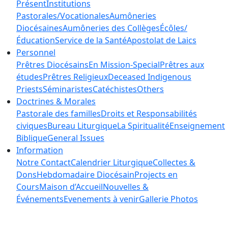
Présent
Institutions
Pastorales/Vocationales
Aumôneries
Diocésaines
Aumôneries des Collèges
Écôles/
Éducation
Service de la Santé
Apostolat de Laics
Personnel
Prêtres Diocésains
En Mission-Special
Prêtres aux
études
Prêtres Religieux
Deceased Indigenous
Priests
Séminaristes
Catéchistes
Others
Doctrines & Morales
Pastorale des familles
Droits et Responsabilités
civiques
Bureau Liturgique
La Spiritualité
Enseignement
Biblique
General Issues
Information
Notre Contact
Calendrier Liturgique
Collectes &
Dons
Hebdomadaire Diocésain
Projects en
Cours
Maison d’Accueil
Nouvelles &
Événements
Evenements à venir
Gallerie Photos