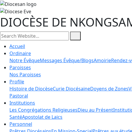
DIOCÈSE DE NKONGSA
Accueil
Ordinaire
Notre Évêque
Messages Évêque/Blogs
Amoirie
Rendez-v
Paroisses
Nos Paroisses
Profile
Histoire de Diocèse
Curie Diocésaine
Doyens de Zones
V
Pastoral
Institutions
Les Congrégations Religieuses
Dieu au Présent
Institut
Santé
Apostolat de Laics
Personnel
Prêtres Diocésains
En Mission-Special
Prêtres aux étud