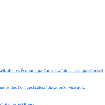
eil: affaires Économique
Conseil: affaires juridiques
Conseil
ries des Collèges
Écôles/Éducation
Service de la
s
Catéchistes
Others