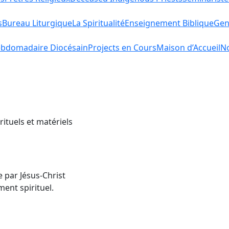
s
Bureau Liturgique
La Spiritualité
Enseignement Biblique
Gen
bdomadaire Diocésain
Projects en Cours
Maison d’Accueil
No
rituels et matériels
e par Jésus-Christ
ent spirituel.