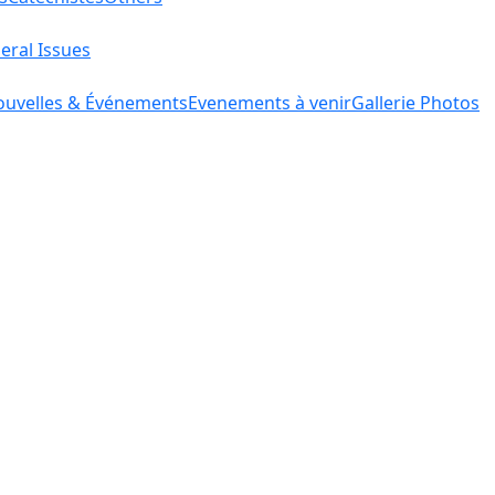
eral Issues
uvelles & Événements
Evenements à venir
Gallerie Photos