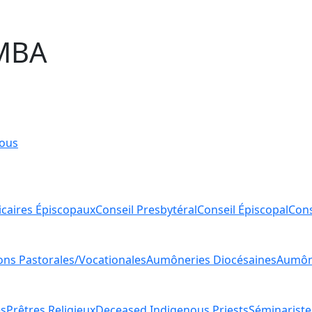
MBA
ous
icaires Épiscopaux
Conseil Presbytéral
Conseil Épiscopal
Cons
ions Pastorales/Vocationales
Aumôneries Diocésaines
Aumône
es
Prêtres Religieux
Deceased Indigenous Priests
Séminariste