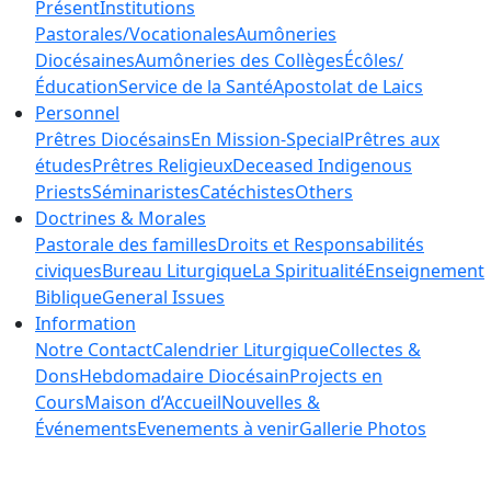
Présent
Institutions
Pastorales/Vocationales
Aumôneries
Diocésaines
Aumôneries des Collèges
Écôles/
Éducation
Service de la Santé
Apostolat de Laics
Personnel
Prêtres Diocésains
En Mission-Special
Prêtres aux
études
Prêtres Religieux
Deceased Indigenous
Priests
Séminaristes
Catéchistes
Others
Doctrines & Morales
Pastorale des familles
Droits et Responsabilités
civiques
Bureau Liturgique
La Spiritualité
Enseignement
Biblique
General Issues
Information
Notre Contact
Calendrier Liturgique
Collectes &
Dons
Hebdomadaire Diocésain
Projects en
Cours
Maison d’Accueil
Nouvelles &
Événements
Evenements à venir
Gallerie Photos