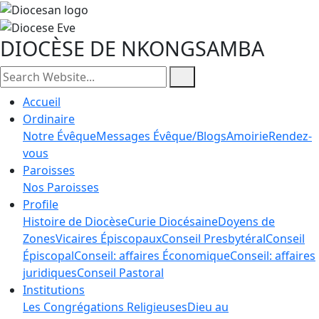
DIOCÈSE DE NKONGSAMBA
Accueil
Ordinaire
Notre Évêque
Messages Évêque/Blogs
Amoirie
Rendez-
vous
Paroisses
Nos Paroisses
Profile
Histoire de Diocèse
Curie Diocésaine
Doyens de
Zones
Vicaires Épiscopaux
Conseil Presbytéral
Conseil
Épiscopal
Conseil: affaires Économique
Conseil: affaires
juridiques
Conseil Pastoral
Institutions
Les Congrégations Religieuses
Dieu au