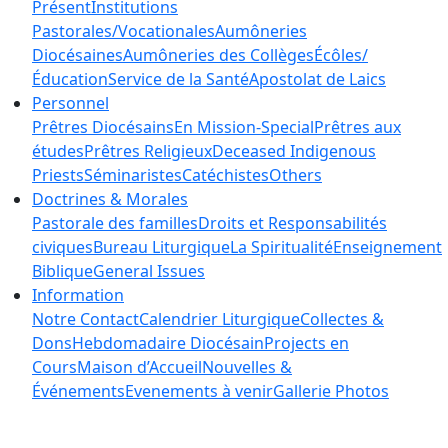
Présent
Institutions
Pastorales/Vocationales
Aumôneries
Diocésaines
Aumôneries des Collèges
Écôles/
Éducation
Service de la Santé
Apostolat de Laics
Personnel
Prêtres Diocésains
En Mission-Special
Prêtres aux
études
Prêtres Religieux
Deceased Indigenous
Priests
Séminaristes
Catéchistes
Others
Doctrines & Morales
Pastorale des familles
Droits et Responsabilités
civiques
Bureau Liturgique
La Spiritualité
Enseignement
Biblique
General Issues
Information
Notre Contact
Calendrier Liturgique
Collectes &
Dons
Hebdomadaire Diocésain
Projects en
Cours
Maison d’Accueil
Nouvelles &
Événements
Evenements à venir
Gallerie Photos