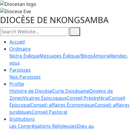
DIOCÈSE DE NKONGSAMBA
Accueil
Ordinaire
Notre Évêque
Messages Évêque/Blogs
Amoirie
Rendez-
vous
Paroisses
Nos Paroisses
Profile
Histoire de Diocèse
Curie Diocésaine
Doyens de
Zones
Vicaires Épiscopaux
Conseil Presbytéral
Conseil
Épiscopal
Conseil: affaires Économique
Conseil: affaires
juridiques
Conseil Pastoral
Institutions
Les Congrégations Religieuses
Dieu au