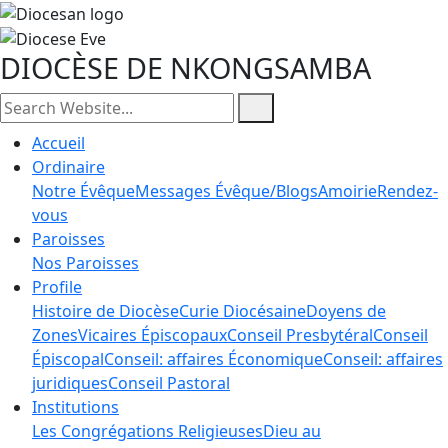
DIOCÈSE DE NKONGSAMBA
Accueil
Ordinaire
Notre Évêque
Messages Évêque/Blogs
Amoirie
Rendez-
vous
Paroisses
Nos Paroisses
Profile
Histoire de Diocèse
Curie Diocésaine
Doyens de
Zones
Vicaires Épiscopaux
Conseil Presbytéral
Conseil
Épiscopal
Conseil: affaires Économique
Conseil: affaires
juridiques
Conseil Pastoral
Institutions
Les Congrégations Religieuses
Dieu au