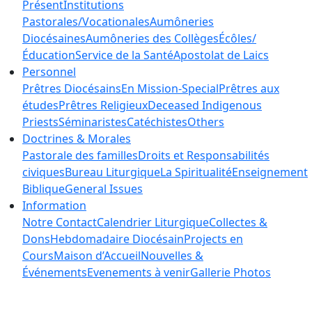
Présent
Institutions
Pastorales/Vocationales
Aumôneries
Diocésaines
Aumôneries des Collèges
Écôles/
Éducation
Service de la Santé
Apostolat de Laics
Personnel
Prêtres Diocésains
En Mission-Special
Prêtres aux
études
Prêtres Religieux
Deceased Indigenous
Priests
Séminaristes
Catéchistes
Others
Doctrines & Morales
Pastorale des familles
Droits et Responsabilités
civiques
Bureau Liturgique
La Spiritualité
Enseignement
Biblique
General Issues
Information
Notre Contact
Calendrier Liturgique
Collectes &
Dons
Hebdomadaire Diocésain
Projects en
Cours
Maison d’Accueil
Nouvelles &
Événements
Evenements à venir
Gallerie Photos