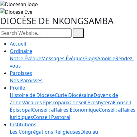
DIOCÈSE DE NKONGSAMBA
Accueil
Ordinaire
Notre Évêque
Messages Évêque/Blogs
Amoirie
Rendez-
vous
Paroisses
Nos Paroisses
Profile
Histoire de Diocèse
Curie Diocésaine
Doyens de
Zones
Vicaires Épiscopaux
Conseil Presbytéral
Conseil
Épiscopal
Conseil: affaires Économique
Conseil: affaires
juridiques
Conseil Pastoral
Institutions
Les Congrégations Religieuses
Dieu au