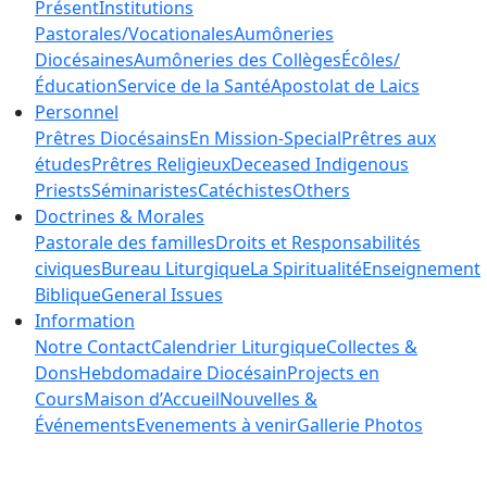
Présent
Institutions
Pastorales/Vocationales
Aumôneries
Diocésaines
Aumôneries des Collèges
Écôles/
Éducation
Service de la Santé
Apostolat de Laics
Personnel
Prêtres Diocésains
En Mission-Special
Prêtres aux
études
Prêtres Religieux
Deceased Indigenous
Priests
Séminaristes
Catéchistes
Others
Doctrines & Morales
Pastorale des familles
Droits et Responsabilités
civiques
Bureau Liturgique
La Spiritualité
Enseignement
Biblique
General Issues
Information
Notre Contact
Calendrier Liturgique
Collectes &
Dons
Hebdomadaire Diocésain
Projects en
Cours
Maison d’Accueil
Nouvelles &
Événements
Evenements à venir
Gallerie Photos