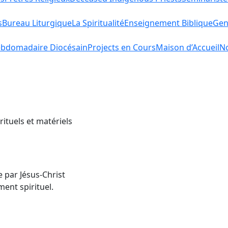
s
Bureau Liturgique
La Spiritualité
Enseignement Biblique
Gen
bdomadaire Diocésain
Projects en Cours
Maison d’Accueil
No
rituels et matériels
e par Jésus-Christ
ent spirituel.