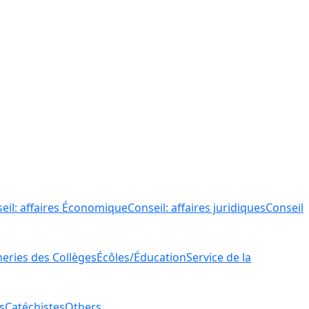
eil: affaires Économique
Conseil: affaires juridiques
Conseil
ries des Collèges
Écôles/Éducation
Service de la
s
Catéchistes
Others