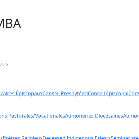
MBA
ous
icaires Épiscopaux
Conseil Presbytéral
Conseil Épiscopal
Cons
ions Pastorales/Vocationales
Aumôneries Diocésaines
Aumône
es
Prêtres Religieux
Deceased Indigenous Priests
Séminariste