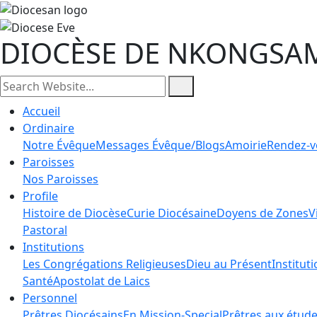
DIOCÈSE DE NKONGSA
Accueil
Ordinaire
Notre Évêque
Messages Évêque/Blogs
Amoirie
Rendez-v
Paroisses
Nos Paroisses
Profile
Histoire de Diocèse
Curie Diocésaine
Doyens de Zones
V
Pastoral
Institutions
Les Congrégations Religieuses
Dieu au Présent
Institut
Santé
Apostolat de Laics
Personnel
Prêtres Diocésains
En Mission-Special
Prêtres aux étud