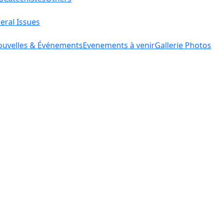
eral Issues
uvelles & Événements
Evenements à venir
Gallerie Photos